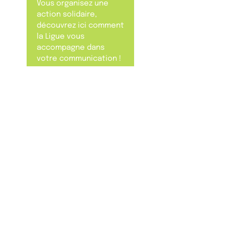
Vous organisez une
action solidaire,
découvrez ici comment
la Ligue vous
accompagne dans
votre communication !
En savoir plus
L'Actu' du cancer du sein
Le programme
Nos offres roses
La Joséphine
Nous contacter
Mentions légales